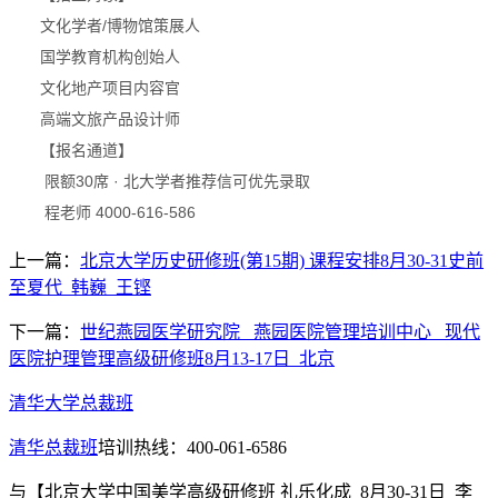
文化学者/博物馆策展人
国学教育机构创始人
文化地产项目内容官
高端文旅产品设计师
【报名通道】
限额30席 · 北大学者推荐信可优先录取
程老师 4000-616-586
上一篇：
北京大学历史研修班(第15期) 课程安排8月30-31史前
至夏代_韩巍_王铿
下一篇：
世纪燕园医学研究院 _燕园医院管理培训中心 _现代
医院护理管理高级研修班8月13-17日_北京
清华大学总裁班
清华总裁班
培训热线：400-061-6586
与
【北京大学中国美学高级研修班 礼乐化成_8月30-31日_李