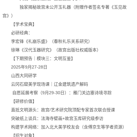
独家揭秘故宫未公开玉礼器（附赠作者签名专著《玉见故
宫》）
【学术宝典】
必研经典：
李宏锋《礼崩乐盛》（春秋礼乐关系研究）
徐琳《汉代玉器研究》（故宫出版社权威版本）
【下期预告｜模块三：文明互鉴】
2025年9月27-28日
山西大同研学
云冈石窟美学现场课｜辽金建筑遗产解码
自愿延展考察（9月29-30日）：雁门关边塞诗境寻踪
【研修价值】
直抵文明源头：故宫/艺术研究院顶配专家首次联合授课
突破纸上谈兵：法海寺壁画+故宫玉库研究级参访
构建学术网络：加入北大美学校友会（含傅京生等学者资源）
【招生对象】