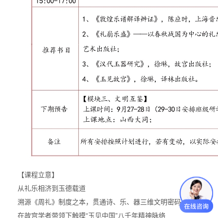
【课程立意】
从礼乐相济到玉德载道
溯源《周礼》制度之本，贯通诗、乐、器三维文明密码
在故宫学者带领下触摸“玉见中国”八千年精神脉络