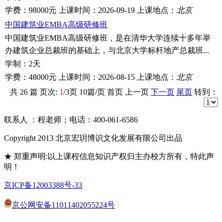
学费：
98000元
上课时间：
2026-09-19
上课地点：
北京
中国建筑业EMBA高级研修班
中国建筑业EMBA高级研修班，是在清华大学连续十多年举
办建筑企业总裁班的基础上，与北京大学标杆地产总裁班...
学制：
2天
学费：
48000元
上课时间：
2026-08-15
上课地点：
北京
共
26
篇 页次:
1
/
3
页
10
篇/页 首页 上一页
下一页
尾页
转到：
联系人 ：程老师；电话：400-061-6586
Copyright 2013 北京宏玥博识文化发展有限公司出品
★ 郑重声明:以上课程信息知识产权归主办校方所有，特此声
明！
京ICP备12003388号-33
京公网安备11011402055224号