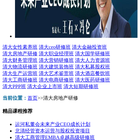
清大女性素养班
清大ceo研修班
清大金融投资班
清大房地产研修
清大职业经理班
清大国学研修班
清大财务管理班
清大营销研修班
清大人力资源班
清大物流研修班
清大建筑装饰班
清大私募股权班
清大生产运营班
清大艺术鉴赏班
清大酒店餐饮班
清大工商研修班
清大电商研修班
清大医药研修班
清大PPP班
清大企业上市班
清大短期研修班
当前位置：
首页
>>
清大房地产研修
精品课程推荐
运河私董会未来产业CEO成长计划
北清经管资本运营与股权投资项目
清大工商管理EMBA卓越高级研修班