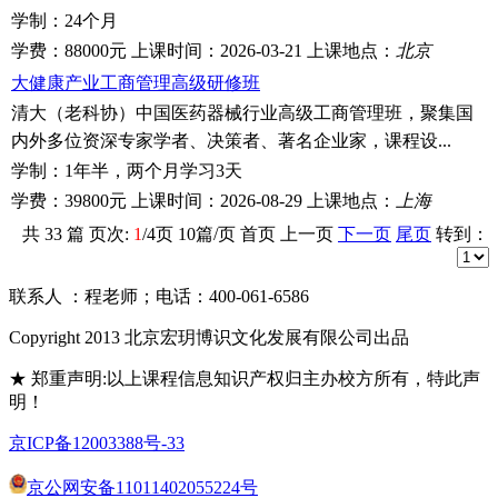
学制：
24个月
学费：
88000元
上课时间：
2026-03-21
上课地点：
北京
大健康产业工商管理高级研修班
清大（老科协）中国医药器械行业高级工商管理班，聚集国
内外多位资深专家学者、决策者、著名企业家，课程设...
学制：
1年半，两个月学习3天
学费：
39800元
上课时间：
2026-08-29
上课地点：
上海
共
33
篇 页次:
1
/
4
页
10
篇/页 首页 上一页
下一页
尾页
转到：
联系人 ：程老师；电话：400-061-6586
Copyright 2013 北京宏玥博识文化发展有限公司出品
★ 郑重声明:以上课程信息知识产权归主办校方所有，特此声
明！
京ICP备12003388号-33
京公网安备11011402055224号