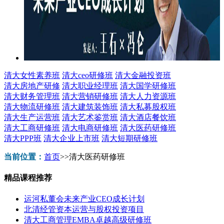
清大女性素养班
清大ceo研修班
清大金融投资班
清大房地产研修
清大职业经理班
清大国学研修班
清大财务管理班
清大营销研修班
清大人力资源班
清大物流研修班
清大建筑装饰班
清大私募股权班
清大生产运营班
清大艺术鉴赏班
清大酒店餐饮班
清大工商研修班
清大电商研修班
清大医药研修班
清大PPP班
清大企业上市班
清大短期研修班
当前位置：
首页
>>
清大医药研修班
精品课程推荐
运河私董会未来产业CEO成长计划
北清经管资本运营与股权投资项目
清大工商管理EMBA卓越高级研修班