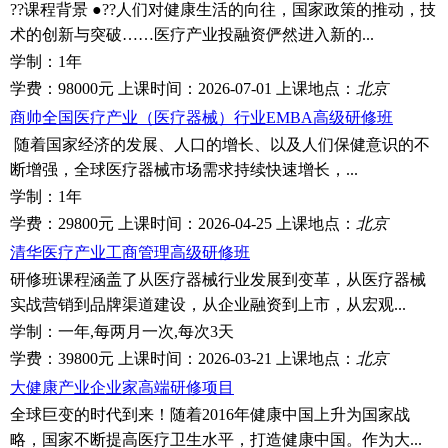
??课程背景 ●??人们对健康生活的向往，国家政策的推动，技
术的创新与突破……医疗产业投融资俨然进入新的...
学制：
1年
学费：
98000元
上课时间：
2026-07-01
上课地点：
北京
商帅全国医疗产业（医疗器械）行业EMBA高级研修班
随着国家经济的发展、人口的增长、以及人们保健意识的不
断增强，全球医疗器械市场需求持续快速增长，...
学制：
1年
学费：
29800元
上课时间：
2026-04-25
上课地点：
北京
清华医疗产业工商管理高级研修班
研修班课程涵盖了从医疗器械行业发展到变革，从医疗器械
实战营销到品牌渠道建设，从企业融资到上市，从宏观...
学制：
一年,每两月一次,每次3天
学费：
39800元
上课时间：
2026-03-21
上课地点：
北京
大健康产业企业家高端研修项目
全球巨变的时代到来！随着2016年健康中国上升为国家战
略，国家不断提高医疗卫生水平，打造健康中国。作为大...