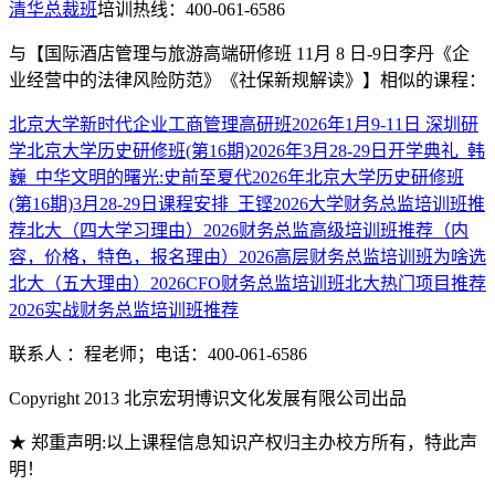
清华总裁班
培训热线：400-061-6586
与
【国际酒店管理与旅游高端研修班 11月 8 日-9日李丹《企
业经营中的法律风险防范》《社保新规解读》】
相似的课程：
北京大学新时代企业工商管理高研班2026年1月9-11日 深圳研
学
北京大学历史研修班(第16期)2026年3月28-29日开学典礼_韩
巍_中华文明的曙光:史前至夏代
2026年北京大学历史研修班
(第16期)3月28-29日课程安排_王铿
2026大学财务总监培训班推
荐北大（四大学习理由）
2026财务总监高级培训班推荐（内
容，价格，特色，报名理由）
2026高层财务总监培训班为啥选
北大（五大理由）
2026CFO财务总监培训班北大热门项目推荐
2026实战财务总监培训班推荐
联系人 ：程老师；电话：400-061-6586
Copyright 2013 北京宏玥博识文化发展有限公司出品
★ 郑重声明:以上课程信息知识产权归主办校方所有，特此声
明！