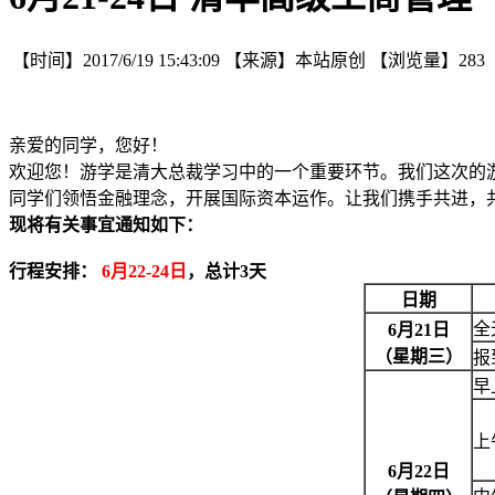
【时间】
2017/6/19 15:43:09
【来源】
本站原创
【浏览量】
283
亲爱的同学，您好！
欢迎您！游学是清大总裁学习中的一个重要环节。我们这次的
同学们领悟金融理念，开展国际资本运作。让我们携手共进，
现将有关事宜通知如下：
行程安排：
6
月22-24日
，总计3天
日期
全
6
月
21日
（星期三）
报
早
上
6
月
22日