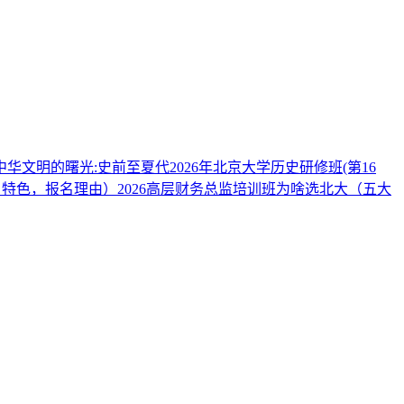
巍_中华文明的曙光:史前至夏代
2026年北京大学历史研修班(第16
，特色，报名理由）
2026高层财务总监培训班为啥选北大（五大