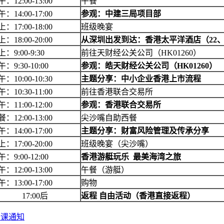
午：
12:00-13:00
午餐
午：
14:00-17:00
参观：中建三局项目部
上：
17:00-18:00
班级晚宴
上：
18:00-20:00
从深圳出发到达：香港太平洋酒店（
22
上：
9:00-9:30
前往
天财经公关公司（
HK01260）
午：
9:30-10:00
参观：皓天财经公关公司（
HK01260）
午：
10:00-10:30
主题分享：中小企业香港上市流程
午：
10:30-11:00
前往香港联合交易所
午：
11:00-12:00
参观：香港联合交易所
餐：
12:00-13:00
尖沙嘴自助西餐
午：
14:00-17:00
主题分享：财富风险管理及传承分享
上：
17:00-20:00
班级晚宴（尖沙嘴）
午：
9:00-12:00
香港游艇玩乐
最美海湾之旅
午：
12:00-13:00
午餐（游艇）
午：
13:00-17:00
购物
17:00后
返程 自由活动（香港直接返程）
开课通知