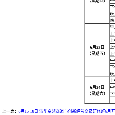
中
（星期四）
下
晚
晚
早
上
上
上
6
月
23日
（星期五）
上
午
下
晚
上
中
6
月
24日
（星期六）
下
上一篇：
6月15-18日 清华卓越商道与创新经营高级研修班6月