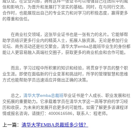
威认证。在企业内部，拥有这样一张证书可以增强自己在团队中的威
信和影响力，为晋升和发展打下坚实的基础。同时，在与同行交流、
合作时，也能展现出自己的专业实力和对学习的积极态度，赢得更多
的尊重和信任。
在商业社交领域，这张毕业证书也是一张有力的名片。它能够帮
助学员结识更多行业内的精英人士，拓展人脉资源。无论是参加行业
论坛、商务活动还是社交聚会，清华大学emba总裁班毕业生的身份都
能让人更容易融入高端社交圈子，获取更多的商业机会和合作可能。
而且，学习过程中所积累的知识和经验，将贯穿于学员的整个职
业生涯。即使在面临新的行业变革和挑战时，所学的管理智慧和思维
方式也能帮助学员迅速适应并做出正确的决策。
总之，
清华大学emba总裁班
毕业证书是个人成长、职业发展和社
交拓展的重要助力。它承载着学员在清华大学这一高等学府的学习经
历和收获，为未来的发展开启更多的可能性。如需了解更多该课程详
情或报名咨询，请拨打：4000616586，联系人：程老师。
上一篇：
清华大学EMBA总裁班多少钱？