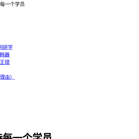
每一个学员
深圳研学
_韩巍
_王铿
名理由）
待每一个学员