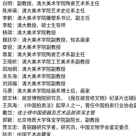
白明：副教授、
清大美术学院
陶瓷艺术系主任
陈岸瑛：清大美术学院艺术史论系主任
李鹤：清大美术学院雕塑系书记、副主任
李睦：清大教授、硕士生导师
杨琪：
清大美术学院教授
聂跃华：清大美术学院副教授，知名画家
章锐：
清大美术学院
副教授
章星：
清大美术学院陶瓷艺术系副主任
王晓昕：
清大美术学院工艺美术系副教授
田旭桐：
清大美术学院
副教授
关东海：
清大美术学院
副教授
刘润福：清大美术学院副教授
马萧：清大美术学院绘画系博士后，画家
郭文林：故宫博物院研究员、《我在故宫修文物》纪录片出镜
王凤海：《中国拍卖法》起草人之一，曾任
中国拍卖行业协会
戴岱：
佳士得中国瓷器及艺术品部资深主管
郭颖：北京地质大学珠宝学院副院长、副教授
贾文忠：青铜器研究学者，研究员，中国文物学会鉴定委员
陆忠：中国艺术收藏家