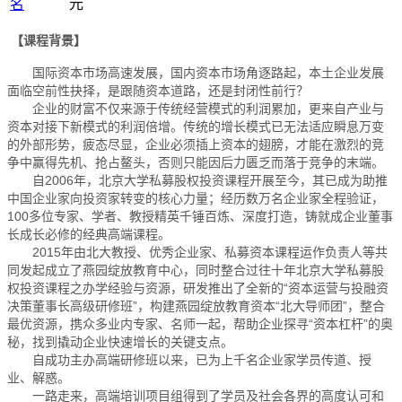
名
元
【课程背景】
国际资本市场高速发展，国内资本市场角逐路起，本土企业发展
面临空前性抉择，是跟随资本道路，还是封闭性前行？
企业的财富不仅来源于传统经营模式的利润累加，更来自产业与
资本对接下新模式的利润倍增。传统的增长模式已无法适应瞬息万变
的外部形势，疲态尽显，企业必须插上资本的翅膀，才能在激烈的竞
争中赢得先机、抢占鳌头，否则只能因后力匮乏而落于竞争的末端。
自2006年，北京大学私募股权投资课程开展至今，其已成为助推
中国企业家向投资家转变的核心力量；经历数万名企业家全程验证，
100多位专家、学者、教授精英千锤百炼、深度打造，铸就成企业董事
长成长必修的经典高端课程。
2015年由北大教授、优秀企业家、私募资本课程运作负责人等共
同发起成立了燕园绽放教育中心，同时整合过往十年北京大学私募股
权投资课程之办学经验与资源，研发推出了全新的“资本运营与投融资
决策董事长高级研修班”，构建燕园绽放教育资本“北大导师团”，整合
最优资源，携众多业内专家、名师一起，帮助企业探寻“资本杠杆”的奥
秘，找到撬动企业快速增长的关键支点。
自成功主办高端研修班以来，已为上千名企业家学员传道、授
业、解惑。
一路走来，高端培训项目组得到了学员及社会各界的高度认可和