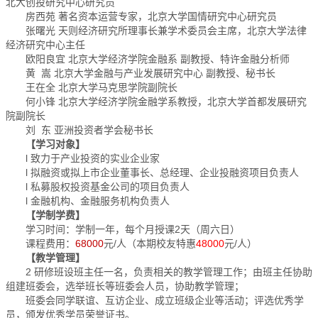
北大创投研究中心研究员
房西苑 著名资本运营专家，北京大学国情研究中心研究员
张曙光 天则经济研究所理事长兼学术委员会主席，北京大学法律
经济研究中心主任
欧阳良宜 北京大学经济学院金融系 副教授、特许金融分析师
黄 嵩 北京大学金融与产业发展研究中心 副教授、秘书长
王在全 北京大学马克思学院副院长
何小锋 北京大学经济学院金融学系教授，北京大学首都发展研究
院副院长
刘 东 亚洲投资者学会秘书长
【学习对象】
l 致力于产业投资的实业企业家
l 拟融资或拟上市企业董事长、总经理、企业投融资项目负责人
l 私募股权投资基金公司的项目负责人
l 金融机构、金融服务机构负责人
【学制学费】
学习时间：学制一年，每个月授课2天（周六日）
课程费用：
68000
元/人（本期校友特惠
48000
元/人）
【教学管理】
2 研修班设班主任一名，负责相关的教学管理工作；由班主任协助
组建班委会，选举班长等班委会人员，协助教学管理；
班委会同学联谊、互访企业、成立班级企业等活动；评选优秀学
员，颁发优秀学员荣誉证书。