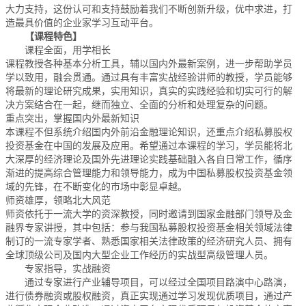
大力支持，这份认可和支持鼓励着我们不断创新升级，优中求进，打
造最具价值的企业家学习互动平台。
【课程特色】
课程全面，用学相长
课程教授各种基本分析工具，辅以国内外最新案例，进一步帮助学员
学以致用，融会贯通。通过具有丰富实战经验讲师的教授，学员能够
将最新的理论研究成果，实用知识，真实的实践经验和切实可行的解
决方案结合在一起，继而独立、全面的分析和处理复杂的问题。
重点突出，掌握国内外最新知识
本课程不但系统介绍国内外前沿金融理论知识，还重点介绍私募股权
投资基金在中国的发展及应用。希望通过本课程的学习，学员能将北
大深厚的经济理论及国外先进理论实践基础融入各自日常工作，循序
渐进的提高综合管理能力和领导能力，成为中国私募股权投资基金领
域的先锋，在不断变化的市场中彰显卓越。
师资雄厚，领略北大风范
师资依托于一流大学的资深教授，同时邀请到国家金融部门领导及金
融界专家讲授，其中包括：参与我国私募股权投资基金相关领域法律
制订的一流专家学者、熟悉国家相关法律政策的经济研究人员、拥有
全球顶级公司及国内大型企业工作经历的实战型高级管理人员。
专家指导，实战融资
通过专家进行产业辅导项目，可以经过全国项目路演中心路演，
进行债券融资或股权融资，真正实现通过学习发现优质项目，通过产