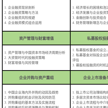
1.
企业融资现状剖析
1.
经济增长的困境和泡
2.
企业融资策略与方法
2.
经济发展与企业投资
3.
企业融资风险规避
3.
金融创新与投资组合
4.
企业融资模式组合运用
4.
财务管理新理念与企
资产管理与财富增值
私募股权投
1.
私募股权基金的设立
1.
资产管理与中国资本市场经济周期分析
2.
私募基金对拟投企业
2.
大资管时代的投融资策略
评估
3.
财富增值与风险管理
3.
募股权投融资的时机
企业并购与资产重组
企业上市准备
1.
中国企业海内外并购的动因及趋势
1.
拟上市公司治理结构
2.
并购重组的机会识别及风险防范
2.
多层次资本市场比较
3.
并购重组的基本方法及实施流程
3.
企业上市流程与中介
4.
并购重组后的资源整合与激励机制
4.
企业上市关注的主要