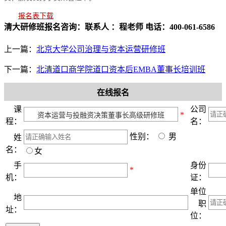
报名表下载
清大研修班报名咨询：联系人 ：程老师 电话：400-061-6586
上一篇：
北京大学公司治理与资本运营研修班
下一篇：
北清道口商学院道口资本后EMBA董事长培训班
在线报名
课
公司
*
程：
名：
性别：
男
姓
名：
女
手
身份
*
机：
证：
单位
地
职
址：
位：