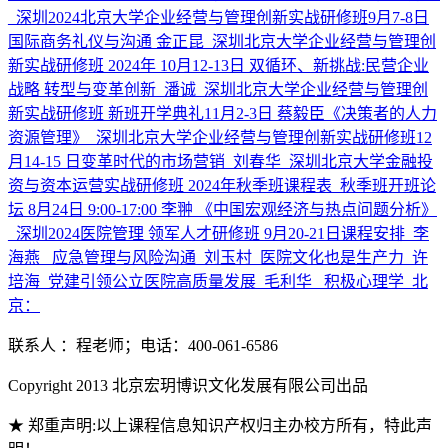
_深圳
2024北京大学企业经营与管理创新实战研修班9月7-8日
国际商务礼仪与沟通 金正昆_深圳
北京大学企业经营与管理创
新实战研修班 2024年 10月12-13日 双循环、新挑战:民营企业
战略 转型与变革创新_潘诚_深圳
北京大学企业经营与管理创
新实战研修班 新班开学典礼11月2-3日 蔡毅臣《决策者的人力
资源管理》_深圳
北京大学企业经营与管理创新实战研修班12
月14-15 日变革时代的市场营销_刘春华_深圳
北京大学金融投
资与资本运营实战研修班 2024年秋季班课程表_秋季班开班论
坛 8月24日 9:00-17:00 李翀 《中国宏观经济与热点问题分析》
_深圳
2024医院管理 领军人才研修班 9月20-21日课程安排_李
海燕_ 应急管理与风险沟通_刘玉村_医院文化也是生产力_许
培海_党建引领公立医院高质量发展_毛利华_ 积极心理学_北
京：
联系人 ：程老师；电话：400-061-6586
Copyright 2013 北京宏玥博识文化发展有限公司出品
★ 郑重声明:以上课程信息知识产权归主办校方所有，特此声