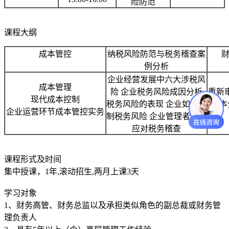
险防范
课程大纲
成本管控
纳税风险防范与税务稽查案
例分析
企业经营发展中六大涉税风
成本管理
险 企业税务风险成因分析
重新
现代成本控制
税务风险的表现 企业如何控
资本
企业运营环节成本管控实务
制税务风险 企业管理者如何
应对税务稽查
课程形式及时间
集中授课，1年,滚动招生,两月上课3天
学习对象
1、财务高管、财务总监以及承担类似角色的副总裁或财务管
理负责人