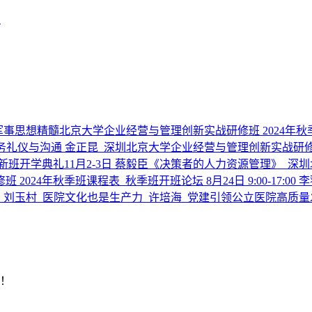
训
东军事思想精髓
北京大学企业经营与管理创新实战研修班 2024年秋
商务礼仪与沟通 金正昆_深圳
北京大学企业经营与管理创新实战研修班 2
班开学典礼11月2-3日 蔡毅臣《决策者的人力资源管理》_深圳
024年秋季班课程表_秋季班开班论坛 8月24日 9:00-17:0
沟通_刘玉村_医院文化也是生产力_许培海_党建引领公立医院高质量
明！