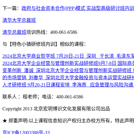
下一篇：
政府与社会资本合作(PPP)模式 实战型高级研讨班内
清华大学总裁班
清华总裁班
培训热线：400-061-6586
与
【特色小镇研修班内训】
相似的课程：
2024北京大学商业哲学班 7月20日-21日_深圳_ 于长滨_毛泽
2024北京大学企业经营与管理创新实战研修班9月7-8日 国际
变革创新_潘诚_深圳
北京大学企业经营与管理创新实战研修班 新
的市场营销_刘春华_深圳
北京大学金融投资与资本运营实战研修班 2
人才研修班 9月20-21日课程安排_李海燕_ 应急管理与风险
联系人 ：程老师；电话：400-061-6586
Copyright 2013 北京宏玥博识文化发展有限公司出品
★ 郑重声明:以上课程信息知识产权归主办校方所有，特此声
京ICP备12003388号-33