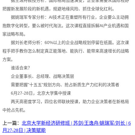
据王逸舟教授分析：国际格局加速演变，企业家需要从国际视野
把握新发展阶段的新机遇，规避地缘风险、抓住全球化红利。
据姚瑞军专家分析：AI技术正在重塑所有行业，企业要么主动拥
抱数字化转型，要么被时代淘汰。这次课程直接拆解AI产业机遇和国
家战略布局。
据刘长老师分析：60%以上的企业战略规划停留在纸面。这次课
程手把手教你怎么制定真正能落地、能执行、能带来高速增长的战略
方案。
谁适合来？
企业董事长、总经理、战略决策层
需要把握"十五五"规划方向、抢占新质生产力红利的决策者
6月27-28日，北京大学集中授课
两天高密度学习，四位名师联袂授课，助力企业决策者在新格局
中抢占先机。
上一篇：
北京大学新经济研修班 | 苏剑/王逸舟/姚瑞军/刘长 | 6
月27-28日 | 决策赋能