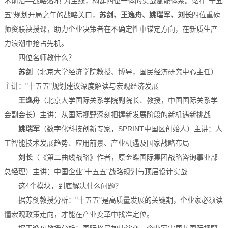
术前沿—战略落地"为主线，构建四位一体的实战赋能体系。站在"十五
五"规划开局之年的战略关口，
苏剑、王逸舟、姚瑞军、刘长
四位重磅
师资联袂授课，助力企业决策者在不确定性中锚定方向，在新质生产
力浪潮中抢占先机。
四位名师教什么？
苏剑
（北京大学经济学院教授、博导，国民经济研究中心主任）
主讲："十五五"规划建议深度解读与宏观经济发展
王逸舟
（北京大学国际关系学院副院长、教授，中国国际关系学
会副会长）主讲：从国际视野深刻把握新发展阶段的新机遇新挑战
姚瑞军
（数字化科技创新专家，SPRINT中国区创始人）主讲：人
工智能技术发展趋势、应用前景、产业机遇及国家战略布局
刘长
（《第二曲线战略》作者，原金蝶国际集团战略咨询事业部
总经理）主讲：中国企业"十五五"战略规划与顶层设计实战
这4个模块，到底解决什么问题？
据苏剑教授分析："十五五"是高质量发展的关键期，企业家必须读
懂宏观政策走向，才能在产业变革中找准定位。