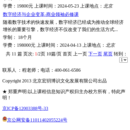
学费：
19800元
上课时间：
2024-05-23
上课地点：
北京
数字经济与企业变革-商业领袖必修课
随着数字技术的快速发展，数字经济已经成为推动全球经济
增长的重要引擎，数字经济不仅改变了我们的生活方式...
学制：
18个月
学费：
198000元
上课时间：
2024-04-13
上课地点：
北京
共
11
篇 页次:
1
/
2
页
10
篇/页 首页 上一页
下一页
尾页
转到：
联系人 ：程老师；电话：400-061-6586
Copyright 2013 北京宏玥博识文化发展有限公司出品
★ 郑重声明:以上课程信息知识产权归主办校方所有，特此声
明！
京ICP备12003388号-33
京公网安备11011402055224号