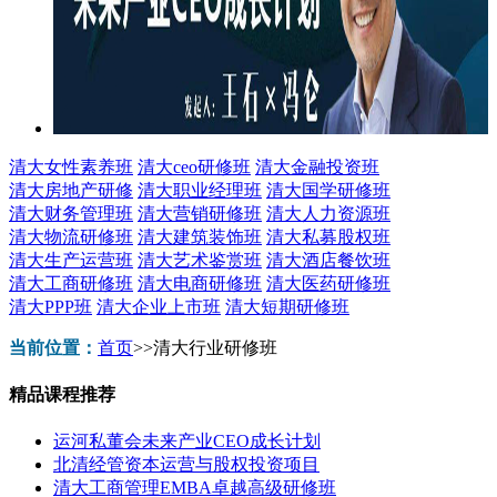
清大女性素养班
清大ceo研修班
清大金融投资班
清大房地产研修
清大职业经理班
清大国学研修班
清大财务管理班
清大营销研修班
清大人力资源班
清大物流研修班
清大建筑装饰班
清大私募股权班
清大生产运营班
清大艺术鉴赏班
清大酒店餐饮班
清大工商研修班
清大电商研修班
清大医药研修班
清大PPP班
清大企业上市班
清大短期研修班
当前位置：
首页
>>
清大行业研修班
精品课程推荐
运河私董会未来产业CEO成长计划
北清经管资本运营与股权投资项目
清大工商管理EMBA卓越高级研修班