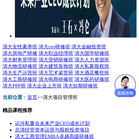
清大女性素养班
清大ceo研修班
清大金融投资班
清大房地产研修
清大职业经理班
清大国学研修班
清大财务管理班
清大营销研修班
清大人力资源班
清大物流研修班
清大建筑装饰班
清大私募股权班
清大生产运营班
清大艺术鉴赏班
清大酒店餐饮班
清大工商研修班
清大电商研修班
清大医药研修班
清大PPP班
清大企业上市班
清大短期研修班
当前位置：
首页
>>
清大项目管理班
精品课程推荐
运河私董会未来产业CEO成长计划
北清经管资本运营与股权投资项目
清大工商管理EMBA卓越高级研修班