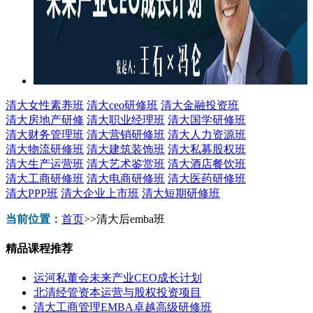
清大女性素养班
清大ceo研修班
清大金融投资班
清大房地产研修
清大职业经理班
清大国学研修班
清大财务管理班
清大营销研修班
清大人力资源班
清大物流研修班
清大建筑装饰班
清大私募股权班
清大生产运营班
清大艺术鉴赏班
清大酒店餐饮班
清大工商研修班
清大电商研修班
清大医药研修班
清大PPP班
清大企业上市班
清大短期研修班
当前位置：
首页
>>
清大后emba班
精品课程推荐
运河私董会未来产业CEO成长计划
北清经管资本运营与股权投资项目
清大工商管理EMBA卓越高级研修班