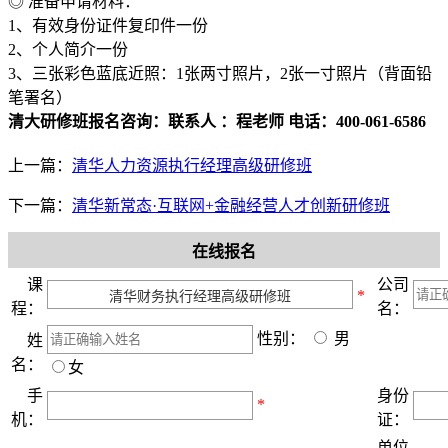
◎ 准备申请材料：
1、有效身份证件复印件一份
2、个人简介一份
3、三张彩色蓝底近照：1张两寸照片，2张一寸照片（背面铅
笔署名）
清大研修班报名咨询：联系人 ：程老师 电话：400-061-6586
上一篇：
清华人力资源执行经理高级研修班
下一篇：
清华新常态·互联网+金融经营人才创新研修班
在线报名
课
公司
*
程：
名：
性别：
男
姓
名：
女
手
身份
*
机：
证：
单位