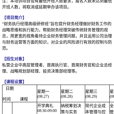
注：本培训项目设有最低开班人数要求，报名人数未达到最低
开班人数，将取消或延期举办该项目。
【项目简介】
“财务执行经理高级研修班”旨在提升财务经理做好财务工作的
战略思维和执行能力，帮助财务经理突破传统财务管理的观
念，用更宽的视角看待企业财务管理问题，并且运用公司治理
与财务运营等方面的知识，对企业的风险进行有效的控制与防
范。
【招生对象】
私营企业中高层管理者、首席执行官、首席财务官和企业总经
理、战略规划部经理、投资决策部经理等。
【课程设置】
日期
星期一
星期二
星期三
星
(08.27)
(08.28)
(08.29)
(0
时间
课程
开学典礼
纳税筹划决
现代企业成
全
08:30-09:00
策与实务
本管理与控
管