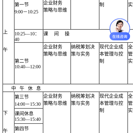
企业财务
第一节
制
实
策略与思维
9:00－10:25
上
10:25—10：
课
间
操
40
企业财务
纳税筹划决
现代企业成
全
午
策略与思维
策与实务
本管理与控
管
第二节
制
实
10:40—12:00
中
午
休
息
企业财务
纳税筹划决
现代企业成
全
第三节
策略与思维
策与实务
本管理与控
管
14:00－15:30
制
实
下
课间休息
15:30—15:40
第四节
午