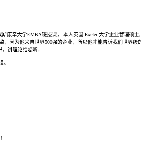
斯康辛大学EMBA班授课， 本人英国 Exeter 大学企业管理
)中国区销售总监，因为他来自世界500强的企业，所以他才能告诉我们
书，讲理论给您听，
设。
明！