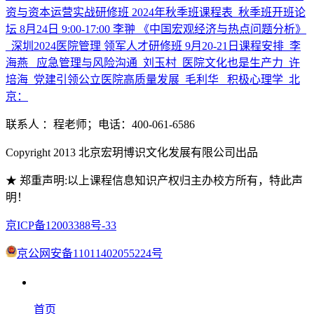
资与资本运营实战研修班 2024年秋季班课程表_秋季班开班论
坛 8月24日 9:00-17:00 李翀 《中国宏观经济与热点问题分析》
_深圳
2024医院管理 领军人才研修班 9月20-21日课程安排_李
海燕_ 应急管理与风险沟通_刘玉村_医院文化也是生产力_许
培海_党建引领公立医院高质量发展_毛利华_ 积极心理学_北
京：
联系人 ：程老师；电话：400-061-6586
Copyright 2013 北京宏玥博识文化发展有限公司出品
★ 郑重声明:以上课程信息知识产权归主办校方所有，特此声
明！
京ICP备12003388号-33
京公网安备11011402055224号
首页