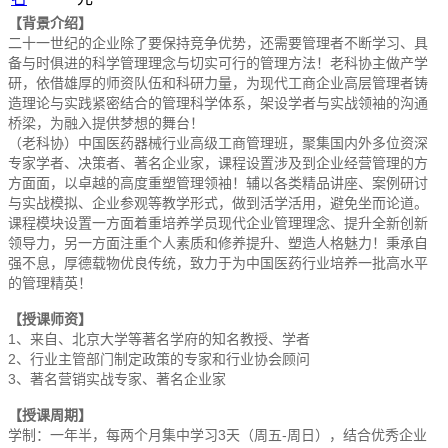
【背景介绍】
二十一世纪的企业除了要保持竞争优势，还需要管理者不断学习、具
备与时俱进的科学管理理念与切实可行的管理方法！老科协主做产学
研，依借雄厚的师资队伍和科研力量，为现代工商企业高层管理者铸
造理论与实践紧密结合的管理科学体系，架设学者与实战领袖的沟通
桥梁，为融入提供梦想的舞台！
（老科协）中国医药器械行业高级工商管理班，聚集国内外多位资深
专家学者、决策者、著名企业家，课程设置涉及到企业经营管理的方
方面面，以卓越的高度重塑管理领袖！辅以各类精品讲座、案例研讨
与实战模拟、企业参观等教学形式，做到活学活用，避免坐而论道。
课程模块设置一方面着重培养学员现代企业管理理念、提升全新创新
领导力，另一方面注重个人素质和修养提升、塑造人格魅力！秉承自
强不息，厚德载物优良传统，致力于为中国医药行业培养一批高水平
的管理精英！
【授课师资】
1、来自、北京大学等著名学府的知名教授、学者
2、行业主管部门制定政策的专家和行业协会顾问
3、著名营销实战专家、著名企业家
【授课周期】
学制：一年半，每两个月集中学习3天（周五-周日），结合优秀企业