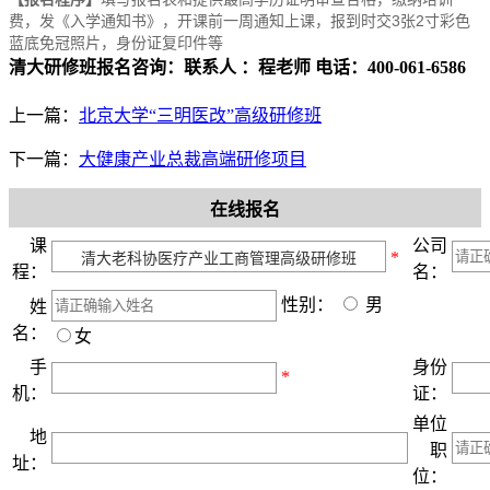
费，发《入学通知书》，开课前一周通知上课，报到时交3张2寸彩色
蓝底免冠照片，身份证复印件等
清大研修班报名咨询：联系人 ：程老师 电话：400-061-6586
上一篇：
北京大学“三明医改”高级研修班
下一篇：
大健康产业总裁高端研修项目
在线报名
课
公司
*
程：
名：
性别：
男
姓
名：
女
手
身份
*
机：
证：
单位
地
职
址：
位：