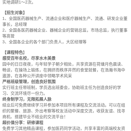
实地调研1～2次。
【招生对象】
1、全国医药器械生产、流通企业和医疗器械生产、流通、研发企业董
事长，总经理
2、全国各医药器械企业、器械企业的营销总监，市场总监，执行董事
等高管
3、全国各企业的各个部门负责人，大区经理等
【课程特色
】
感受百年名校，尽享水木美景
园中的日日夜夜，与年轻学子朝夕相处，共享资源在荷塘月色晨读、
畅谈，在操场上锻炼，在拥挤而秩序井然的食堂就餐，在浩瀚书海中
遨游，在各种公开讲座中领略学术风采
严格班级管理，创造良好氛围
实行班主任带班制，学员选出班委会，协助班主任为创造良好的学
习、交流环境尽一份力。
终身制学习，无限拓展人脉
结业后可免费继续学习并参加本项目所有课程及交流活动。可以在组
织的聚餐、旅游、外出考察等校友活动中深度交流，收获友谊、找寻
商机、搭建毕业不结业的交流平台！
超价值分享：研修课程
免费学习其他精品课程，参加医药同学活动，共享丰富的高端校友资