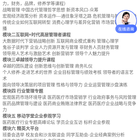
力，财务，品牌，修养学等课程）
战略管理 中国古代管理哲学思想 新资本风口-众筹
宏观经济政策分析 资本运作---通往象牙塔之路 危机管理与新媒体沟通
传统企业如何互联网转型 消费心理学与差异化营销 市场营销与品牌传
播
模块二互联网+时代高层管理者课程
大数据时代下营销战略创新 互联网商业模式重构 管理心理学
鬼谷子谈判学 企业人力资源开发与管理 非财务人员财务管理
领导用人艺术与激励艺术 创新营销学 领导个人魅力提升
模块三卓越领导力提升课程
卓越的团队建设 创新思维与创新管理 商务礼仪
个人修养-走进艺术的世界 企业目标管理与绩效考核 领导者的语言艺
术
面向领导决策层的项目管理 性格与领导力 企业运营管理沙盘演练
模块四 行业管理专题
宏观医药市场环境导读 医药医疗市场营销学 行业政府事务与风险管理
医药品牌管理与建设 医药商业贿赂法律界定 医药医疗企业战略与竞争
力
模块五 移动学堂企业参观学习
医药医疗行业专题高峰论坛 学员企业互访 标杆企业参观
模块六 精英大平台
班委会选举 校友会和沙龙联谊会 同学互助会-企业经典案例分析