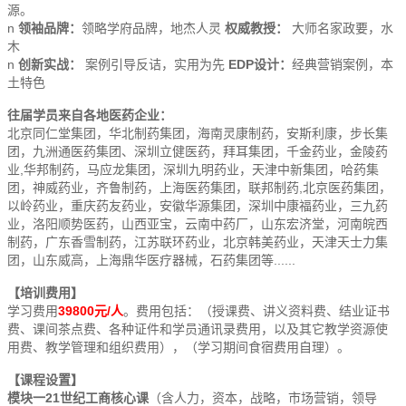
源。
n
领袖品牌：
领略学府品牌，地杰人灵
权威教授：
大师名家政要，水
木
n
创新实战：
案例引导反诘，实用为先
EDP
设计：
经典营销案例，本
土特色
往届学员来自各地医药企业：
北京同仁堂集团，华北制药集团，海南灵康制药，安斯利康，步长集
团，九洲通医药集团、深圳立健医药，拜耳集团，千金药业，金陵药
业,华邦制药，马应龙集团，深圳九明药业，天津中新集团，哈药集
团，神威药业，齐鲁制药，上海医药集团，联邦制药,北京医药集团，
以岭药业，重庆药友药业，安徽华源集团，深圳中康福药业，三九药
业，洛阳顺势医药，山西亚宝，云南中药厂，山东宏济堂，河南皖西
制药，广东香雪制药，江苏联环药业，北京韩美药业，天津天士力集
团，山东威高，上海鼎华医疗器械，石药集团等......
【培训费用】
学习费用
398
00元/人
。费用包括：（授课费、讲义资料费、结业证书
费、课间茶点费、各种证件和学员通讯录费用，以及其它教学资源使
用费、教学管理和组织费用），（学习期间食宿费用自理）。
【课程设置】
模块一21世纪工商核心课
（含人力，资本，战略，市场营销，领导